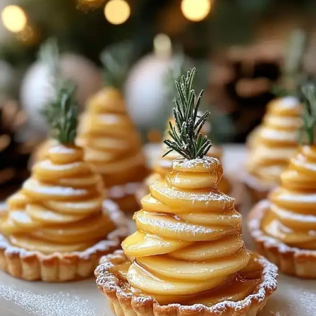
ET
CARAMEL
MAISON
FACILES