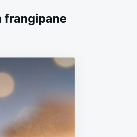
la frangipane
ON
T
GALETTE
DES
ROIS
SAPIN
FEUILLETÉE
À
LA
FRANGIPANE