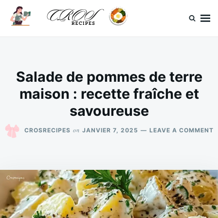
Skip
Search
to
for:
content
CrosRecipes
Des recettes simples, du bonheur en bouche.
Salade de pommes de terre
maison : recette fraîche et
savoureuse
O
on
CROSRECIPES
JANVIER 7, 2025
LEAVE A COMMENT
S
D
P
D
T
M
:
R
F