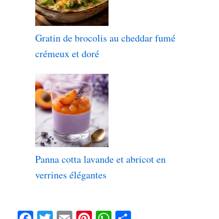
Gratin de brocolis au cheddar fumé
crémeux et doré
Panna cotta lavande et abricot en
verrines élégantes
Fa
T
E
Pi
W
Pa