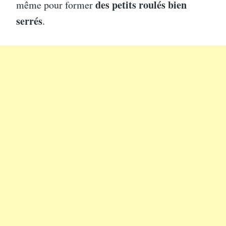
des petits roulés bien
même pour former
serrés
.