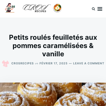
Skip
Search
to
for:
content
CrosRecipes
Des recettes simples, du bonheur en bouche.
Petits roulés feuilletés aux
pommes caramélisées &
vanille
on
CROSRECIPES
FÉVRIER 17, 2025
LEAVE A COMMENT
P
F