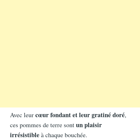
cœur fondant et leur gratiné doré
Avec leur
,
un plaisir
ces pommes de terre sont
irrésistible
à chaque bouchée.