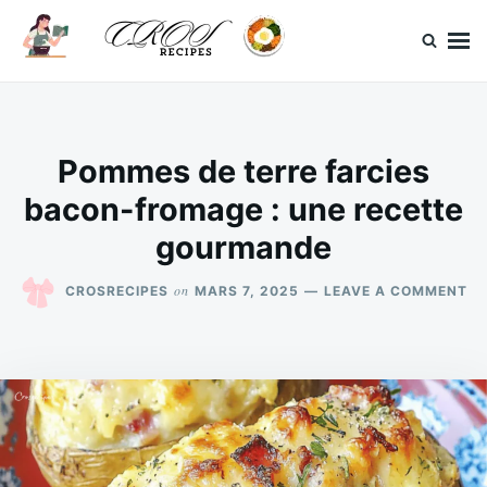
Skip
Search
to
for:
content
CrosRecipes
Des recettes simples, du bonheur en bouche.
Pommes de terre farcies
bacon-fromage : une recette
gourmande
O
on
CROSRECIPES
MARS 7, 2025
LEAVE A COMMENT
P
DE
TE
FA
BA
FR
:
UN
RE