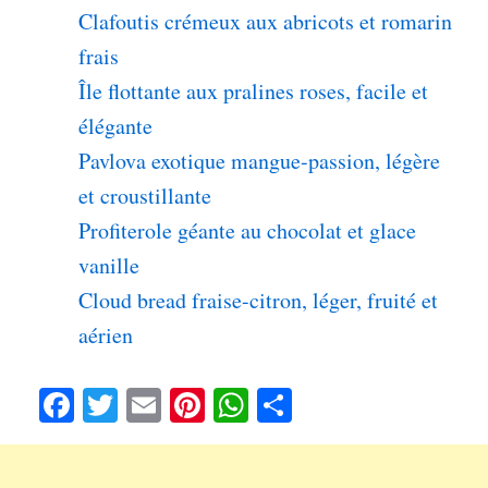
Clafoutis crémeux aux abricots et romarin
frais
Île flottante aux pralines roses, facile et
élégante
Pavlova exotique mangue-passion, légère
et croustillante
Profiterole géante au chocolat et glace
vanille
Cloud bread fraise-citron, léger, fruité et
aérien
Fa
T
E
Pi
W
Pa
ce
wi
m
nt
ha
rt
bo
tte
ail
er
ts
ag