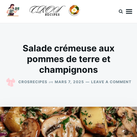
Skip
Search
to
for:
content
CrosRecipes
Des recettes simples, du bonheur en bouche.
Salade crémeuse aux
pommes de terre et
champignons
O
on
CROSRECIPES
MARS 7, 2025
LEAVE A COMMENT
SA
CR
A
P
DE
TE
ET
CH