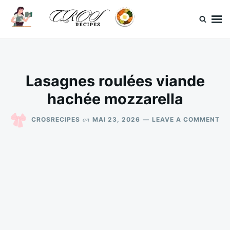
Skip
Search
to
for:
content
CrosRecipes
Des recettes simples, du bonheur en bouche.
Lasagnes roulées viande
hachée mozzarella
ON
on
CROSRECIPES
MAI 23, 2026
LEAVE A COMMENT
LA
RO
VI
HA
MO