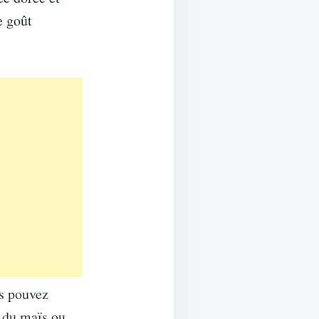
e goût
us pouvez
 du maïs ou