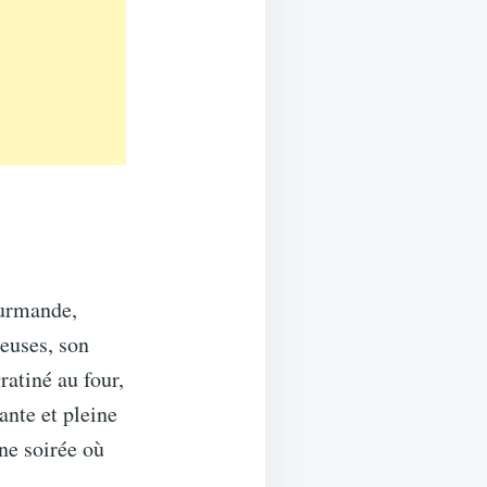
ourmande,
leuses, son
atiné au four,
ante et pleine
une soirée où