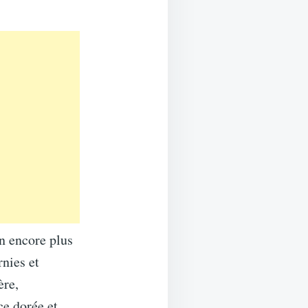
on encore plus
rnies et
ère,
ce dorée et