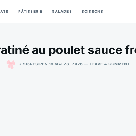
LATS
PÂTISSERIE
SALADES
BOISSONS
atiné au poulet sauce 
ON
on
CROSRECIPES
MAI 23, 2026
LEAVE A COMMENT
TA
GR
AU
PO
SA
FR