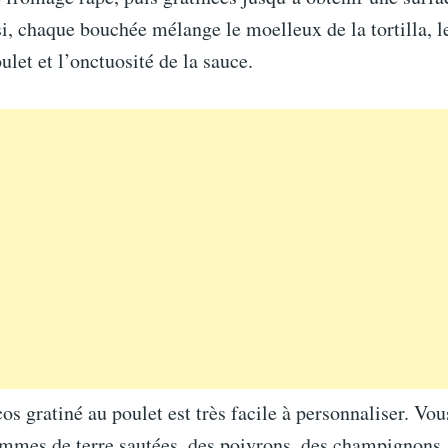
i, chaque bouchée mélange le moelleux de la tortilla, l
let et l’onctuosité de la sauce.
cos gratiné au poulet est très facile à personnaliser. Vo
ommes de terre sautées, des poivrons, des champignons,