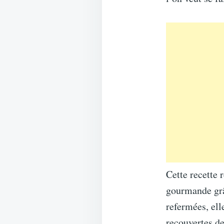
Cette recette 
gourmande grâc
refermées, ell
recouvertes de