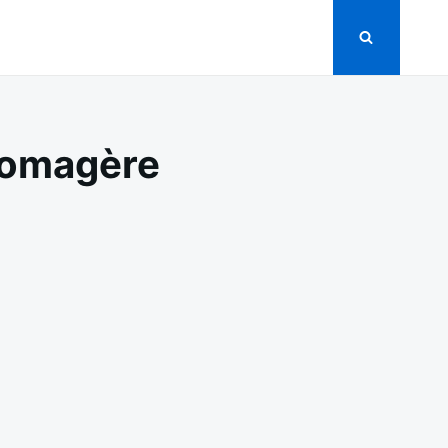
fromagère
COS
ATINÉ
ULET
UCE
OMAGÈRE