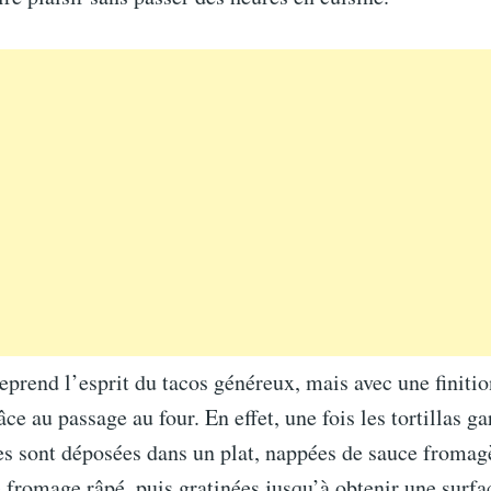
reprend l’esprit du tacos généreux, mais avec une finiti
e au passage au four. En effet, une fois les tortillas ga
es sont déposées dans un plat, nappées de sauce fromag
 fromage râpé, puis gratinées jusqu’à obtenir une surfa