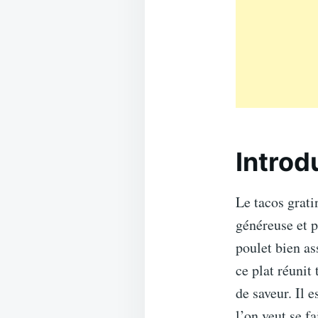
Introd
Le tacos grati
généreuse et p
poulet bien as
ce plat réunit
de saveur. Il 
l’on veut se fa