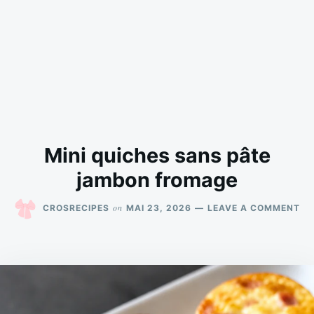
Mini quiches sans pâte
jambon fromage
ON
on
CROSRECIPES
MAI 23, 2026
LEAVE A COMMENT
MI
QU
SA
PÂ
JA
FR