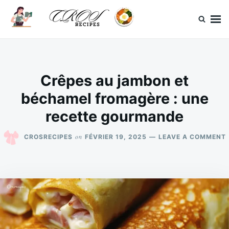
Skip
Search
to
for:
content
CrosRecipes
Des recettes simples, du bonheur en bouche.
Crêpes au jambon et
béchamel fromagère : une
recette gourmande
on
CROSRECIPES
FÉVRIER 19, 2025
LEAVE A COMMENT
: