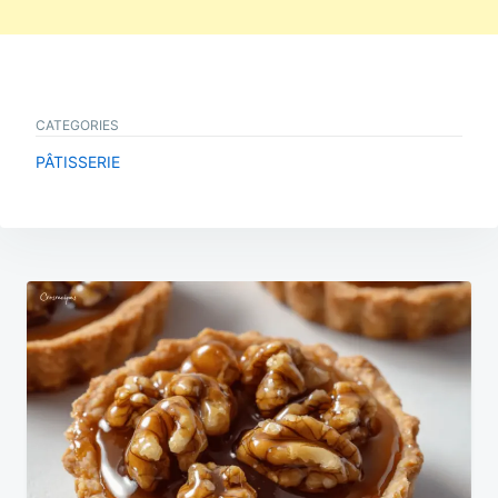
CATEGORIES
PÂTISSERIE
Navigation
de
l’article