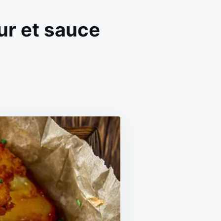
ur et sauce
ON
CHOU-
FLEUR
CROUSTILLANT
ÉPICÉ
AU
FOUR
ET
SAUCE
CRÉMEUSE