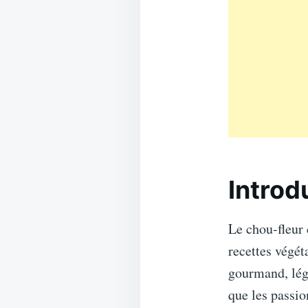
Introd
Le chou-fleur 
recettes végét
gourmand, lége
que les passio