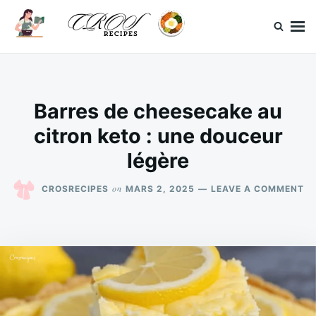
Skip
Search
to
for:
content
CrosRecipes
Des recettes simples, du bonheur en bouche.
Barres de cheesecake au
citron keto : une douceur
légère
O
on
CROSRECIPES
MARS 2, 2025
LEAVE A COMMENT
BA
DE
CH
A
CI
KE
:
U
D