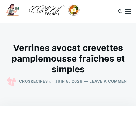
Skip
Search
to
for:
content
CrosRecipes
Des recettes simples, du bonheur en bouche.
Verrines avocat crevettes
pamplemousse fraîches et
simples
ON
on
CROSRECIPES
JUIN 8, 2026
LEAVE A COMMENT
VE
AV
CR
PA
FR
ET
SI