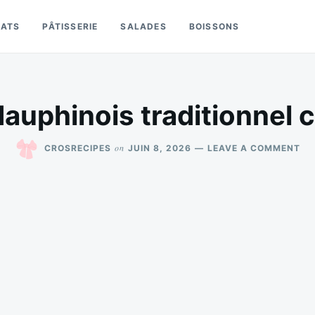
LATS
PÂTISSERIE
SALADES
BOISSONS
dauphinois traditionnel
ON
on
CROSRECIPES
JUIN 8, 2026
LEAVE A COMMENT
GR
DA
TR
CR