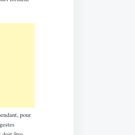
pendant, pour
gestes
 doit être