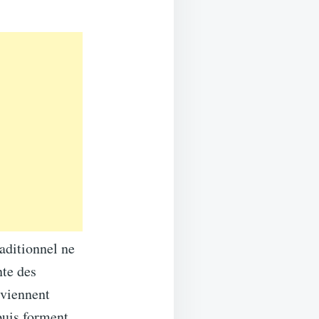
aditionnel ne
nte des
eviennent
puis forment