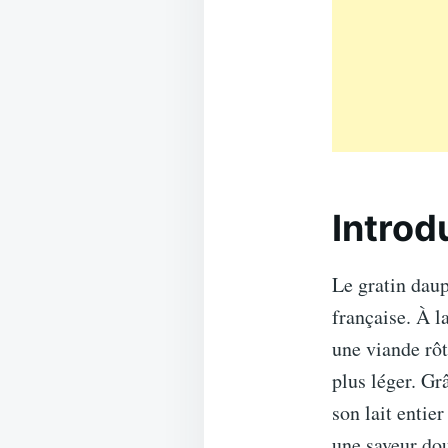
Introd
Le gratin daup
française. À l
une viande rôt
plus léger. Gr
son lait entie
une saveur dou