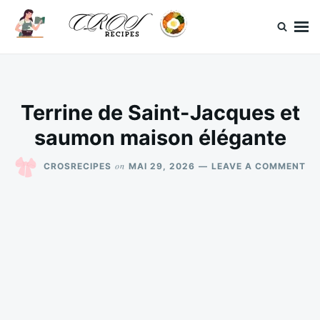
Skip
Search
to
for:
content
CrosRecipes
Des recettes simples, du bonheur en bouche.
Terrine de Saint-Jacques et
saumon maison élégante
ON
on
CROSRECIPES
MAI 29, 2026
LEAVE A COMMENT
TE
DE
SA
JA
ET
SA
MA
ÉL