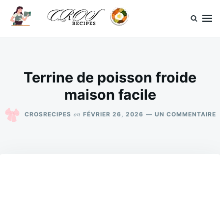
Skip
Search
to
for:
content
CrosRecipes
Des recettes simples, du bonheur en bouche.
Terrine de poisson froide
maison facile
S
on
CROSRECIPES
FÉVRIER 26, 2026
UN COMMENTAIRE
T
D
P
F
M
F