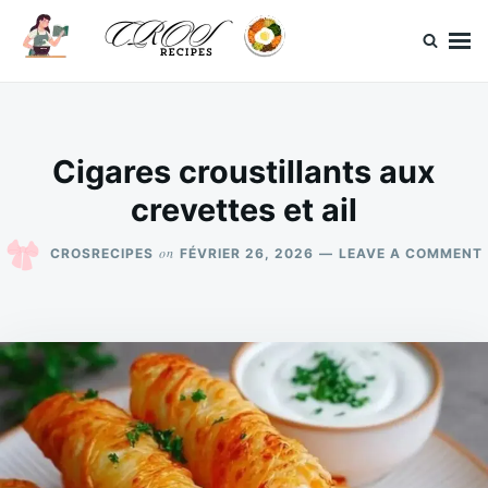
Skip
Search
to
for:
content
CrosRecipes
Des recettes simples, du bonheur en bouche.
Cigares croustillants aux
crevettes et ail
on
CROSRECIPES
FÉVRIER 26, 2026
LEAVE A COMMENT