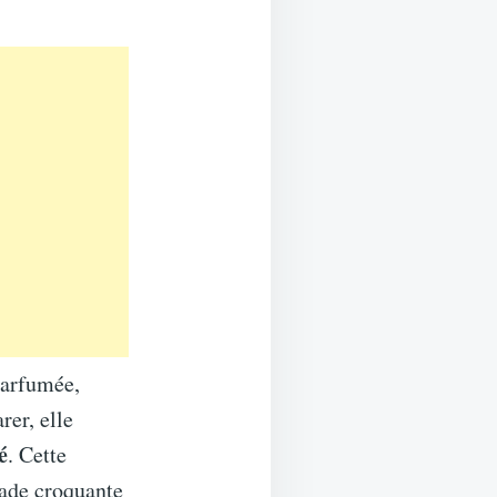
parfumée,
rer, elle
é
. Cette
lade croquante