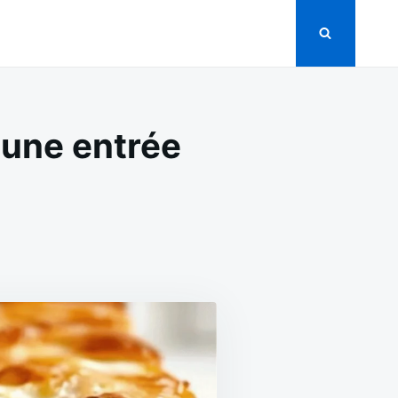
 une entrée
ON
ERRINE
E
COURGETTES
AU
SAUMON
UNE
NTRÉE
RAÎCHE
T