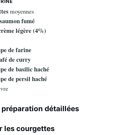
RRINE
ttes
moyennes
e saumon fumé
 crème légère (4%)
upe de farine
café de curry
upe de basilic haché
upe de persil haché
ivre
 préparation détaillées
r les courgettes