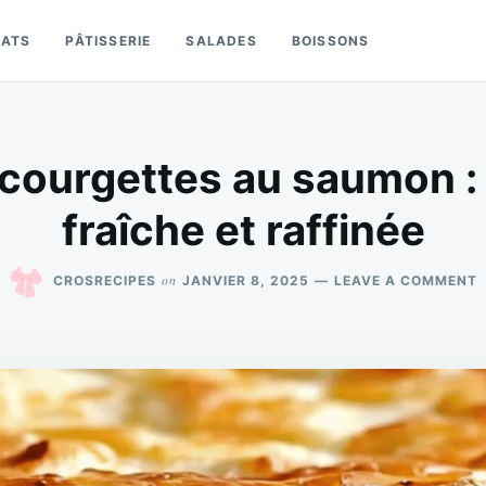
LATS
PÂTISSERIE
SALADES
BOISSONS
 courgettes au saumon :
fraîche et raffinée
on
CROSRECIPES
JANVIER 8, 2025
LEAVE A COMMENT
T
D
:
E
F
E