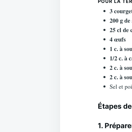
POUR LA TE
3 courge
200 g d
25 cl de
4 œufs
1 c. à so
1/2 c. à 
2 c. à so
2 c. à so
Sel et po
Étapes de
1. Prépare