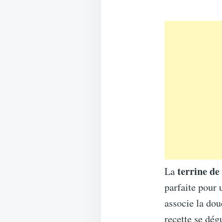
terrine d
La
parfaite pour 
associe la do
recette se dég