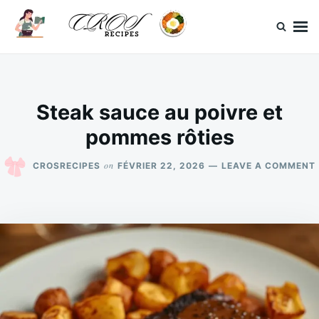
Skip
Search
to
for:
content
CrosRecipes
Des recettes simples, du bonheur en bouche.
Steak sauce au poivre et
pommes rôties
on
CROSRECIPES
FÉVRIER 22, 2026
LEAVE A COMMENT