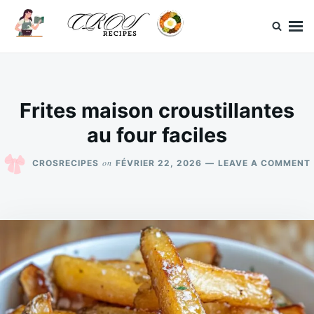
Skip
Search
to
for:
content
CrosRecipes
Des recettes simples, du bonheur en bouche.
Frites maison croustillantes
au four faciles
on
CROSRECIPES
FÉVRIER 22, 2026
LEAVE A COMMENT