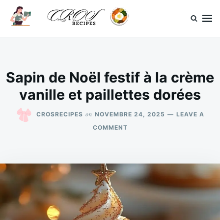
Skip
Search
to
for:
content
CrosRecipes
Des recettes simples, du bonheur en bouche.
Sapin de Noël festif à la crème
vanille et paillettes dorées
on
CROSRECIPES
NOVEMBRE 24, 2025
LEAVE A
ON
COMMENT
SAPIN
DE
NOËL
FESTIF
À
LA
CRÈME
VANILLE
ET