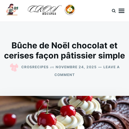
Skip
Search
to
for:
content
CrosRecipes
Des recettes simples, du bonheur en bouche.
Bûche de Noël chocolat et
cerises façon pâtissier simple
on
CROSRECIPES
NOVEMBRE 24, 2025
LEAVE A
ON
COMMENT
BÛCHE
DE
NOËL
CHOCOLAT
ET
CERISES
FAÇON
PÂTISSIER
SIMPLE