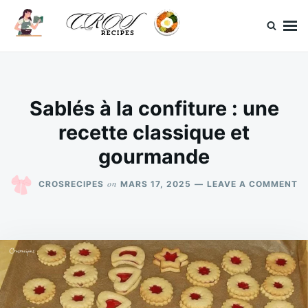
Skip
Search
to
for:
content
CrosRecipes
Des recettes simples, du bonheur en bouche.
Sablés à la confiture : une
recette classique et
gourmande
O
on
CROSRECIPES
MARS 17, 2025
LEAVE A COMMENT
S
À
L
C
:
U
R
C
E