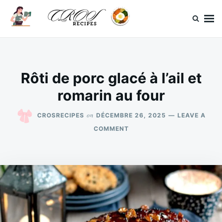
Skip
Search
to
for:
content
CrosRecipes
Des recettes simples, du bonheur en bouche.
Rôti de porc glacé à l’ail et
romarin au four
on
CROSRECIPES
DÉCEMBRE 26, 2025
LEAVE A
ON
COMMENT
RÔTI
DE
PORC
GLACÉ
À
L’AIL
ET
ROMARIN
AU