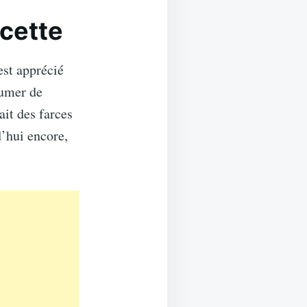
ecette
est apprécié
fumer de
ait des farces
d’hui encore,