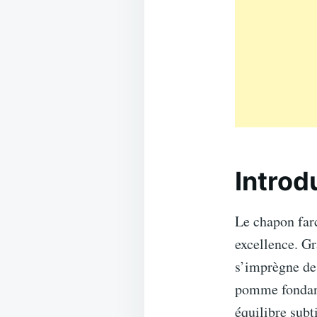
Introd
Le chapon farc
excellence. Gr
s’imprègne de 
pomme fondante
équilibre subt