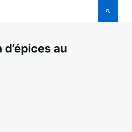
 d’épices au
ON
T
CHAPON
FARCI
POMMES,
SAUGE
ET
PAIN
D’ÉPICES
AU
FOUR