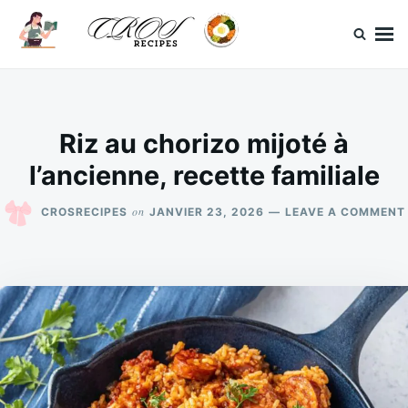
Skip
Search
to
for:
content
CrosRecipes
Des recettes simples, du bonheur en bouche.
Riz au chorizo mijoté à
l’ancienne, recette familiale
on
CROSRECIPES
JANVIER 23, 2026
LEAVE A COMMENT