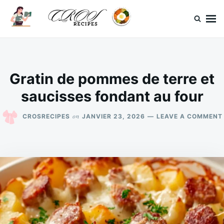
Skip
Search
to
for:
content
CrosRecipes
Des recettes simples, du bonheur en bouche.
Gratin de pommes de terre et
saucisses fondant au four
on
CROSRECIPES
JANVIER 23, 2026
LEAVE A COMMENT