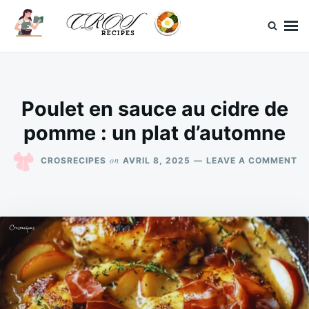
Skip
Search
to
for:
content
CrosRecipes
Des recettes simples, du bonheur en bouche.
Poulet en sauce au cidre de
pomme : un plat d’automne
O
on
CROSRECIPES
AVRIL 8, 2025
LEAVE A COMMENT
PO
EN
S
A
CI
DE
P
:
U
PL
D’