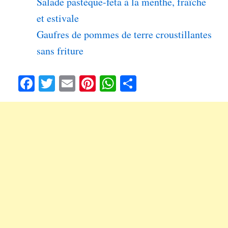
Salade pastèque-feta à la menthe, fraîche
et estivale
Gaufres de pommes de terre croustillantes
sans friture
Fa
T
E
Pi
W
Pa
ce
wi
m
nt
ha
rt
bo
tte
ail
er
ts
ag
ok
r
es
A
er
t
pp