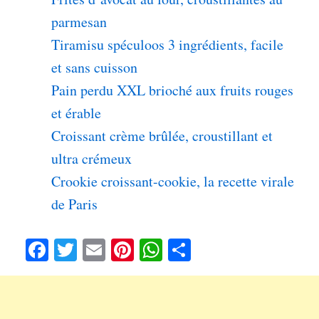
parmesan
Tiramisu spéculoos 3 ingrédients, facile
et sans cuisson
Pain perdu XXL brioché aux fruits rouges
et érable
Croissant crème brûlée, croustillant et
ultra crémeux
Crookie croissant-cookie, la recette virale
de Paris
Fa
T
E
Pi
W
Pa
ce
wi
m
nt
ha
rt
bo
tte
ail
er
ts
ag
ok
r
es
A
er