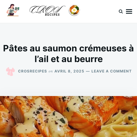
Skip
Search
to
for:
content
CrosRecipes
Des recettes simples, du bonheur en bouche.
Pâtes au saumon crémeuses à
l’ail et au beurre
O
on
CROSRECIPES
AVRIL 8, 2025
LEAVE A COMMENT
PÂ
A
S
CR
À
L’
ET
A
BE