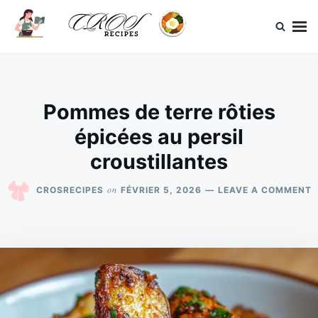
Skip
Search
to
for:
content
CrosRecipes
Des recettes simples, du bonheur en bouche.
Pommes de terre rôties
épicées au persil
croustillantes
O
on
CROSRECIPES
FÉVRIER 5, 2026
LEAVE A COMMENT
P
D
T
R
É
A
P
C