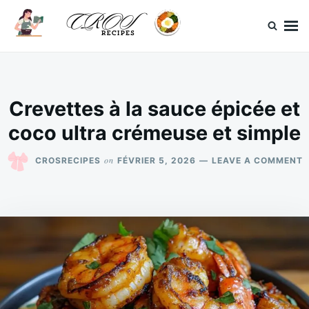
Skip
Search
to
for:
content
CrosRecipes
Des recettes simples, du bonheur en bouche.
Crevettes à la sauce épicée et
coco ultra crémeuse et simple
O
on
CROSRECIPES
FÉVRIER 5, 2026
LEAVE A COMMENT
C
À
L
S
É
E
C
U
C
E
S