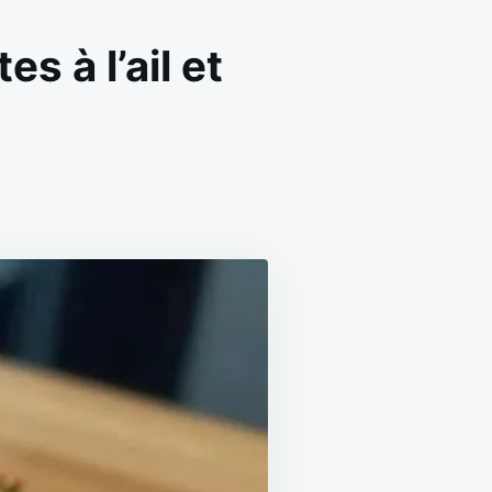
s à l’ail et
ON
POMMES
DE
TERRE
RÔTIES
CROUSTILLANTES
À
L’AIL
ET
PERSIL