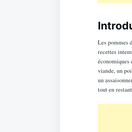
Introd
Les pommes de t
recettes intem
économiques e
viande, un poi
un assaisonnem
tout en restant