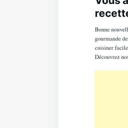
Vous a
recett
Bonne nouvel
gourmande d
cuisiner facil
Découvrez nos