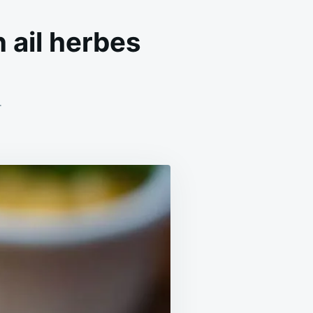
 ail herbes
ON
T
POMMES
DE
TERRE
AU
FOUR
PARMESAN
AIL
HERBES
CROUSTILLANTES