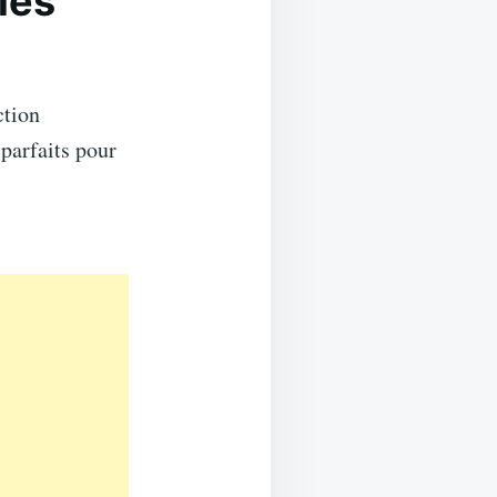
les
ction
parfaits pour