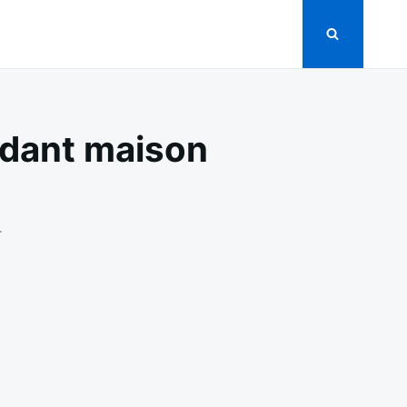
ndant maison
ON
T
PIZZA
MAÏS
JALAPEÑOS
ET
FROMAGE
FONDANT
MAISON
FACILE