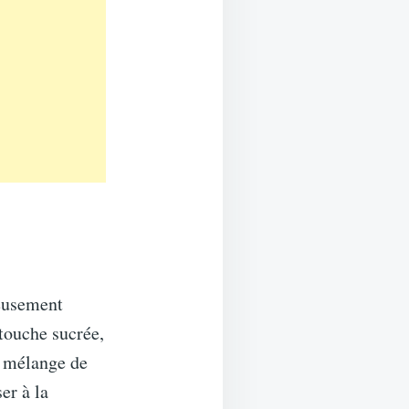
ieusement
touche sucrée,
e mélange de
er à la