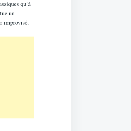
assiques qu’à
itue un
er improvisé.