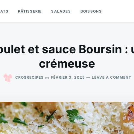
LATS
PÂTISSERIE
SALADES
BOISSONS
ulet et sauce Boursin :
crémeuse
O
on
CROSRECIPES
FÉVRIER 3, 2025
LEAVE A COMMENT
P
A
P
E
S
B
:
U
R
C