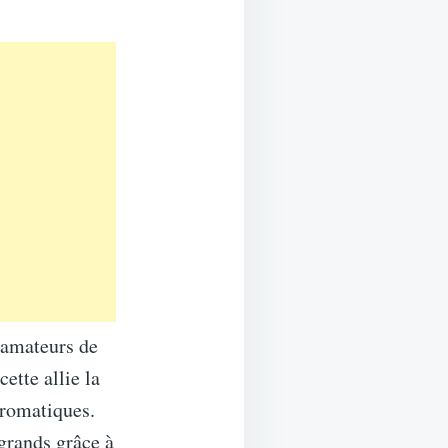
s amateurs de
ette allie la
aromatiques.
 grands grâce à