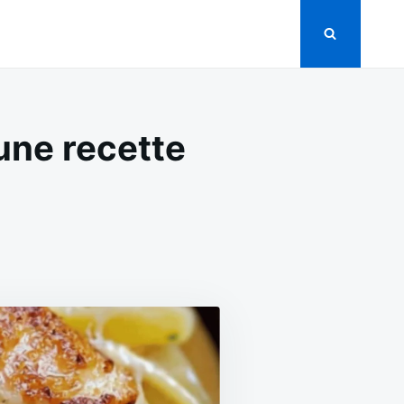
 une recette
N
ÂTES
U
OULET
T
AUCE
OURSIN
NE
ECETTE
RÉMEUSE