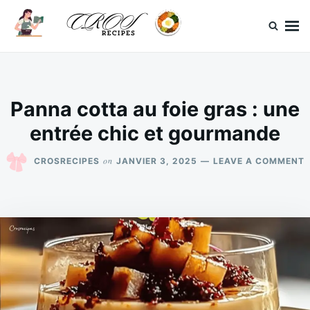
Skip
Search
to
for:
content
CrosRecipes
Des recettes simples, du bonheur en bouche.
Panna cotta au foie gras : une
entrée chic et gourmande
on
CROSRECIPES
JANVIER 3, 2025
LEAVE A COMMENT
F
:
E
C
E