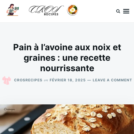
Skip
Search
to
for:
content
CrosRecipes
Des recettes simples, du bonheur en bouche.
Pain à l’avoine aux noix et
graines : une recette
nourrissante
on
CROSRECIPES
FÉVRIER 18, 2025
LEAVE A COMMENT
: