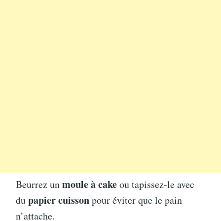
moule à cake
Beurrez un
ou tapissez-le avec
papier cuisson
du
pour éviter que le pain
n’attache.