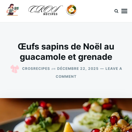
Skip
Search
to
for:
content
CrosRecipes
Des recettes simples, du bonheur en bouche.
Œufs sapins de Noël au
guacamole et grenade
on
CROSRECIPES
DÉCEMBRE 22, 2025
LEAVE A
ON
COMMENT
ŒUFS
SAPINS
DE
NOËL
AU
GUACAMOLE
ET
GRENADE