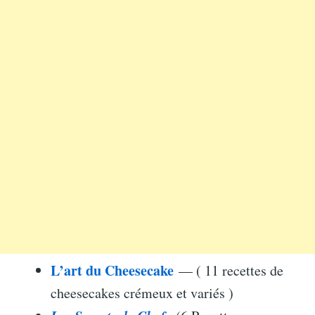
L’art du Cheesecake
— ( 11 recettes de
cheesecakes crémeux et variés )