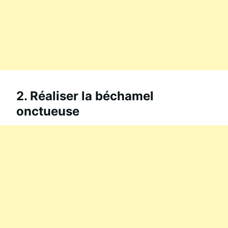
2. Réaliser la béchamel
onctueuse