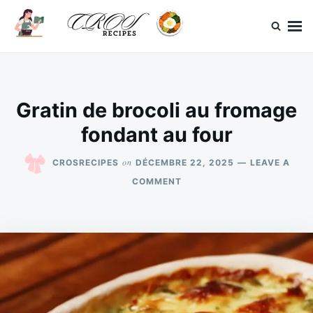
Skip
Search
to
for:
content
CrosRecipes
Des recettes simples, du bonheur en bouche.
Gratin de brocoli au fromage
fondant au four
on
CROSRECIPES
DÉCEMBRE 22, 2025
LEAVE A
ON
COMMENT
GRATIN
DE
BROCOLI
AU
FROMAGE
FONDANT
AU
FOUR