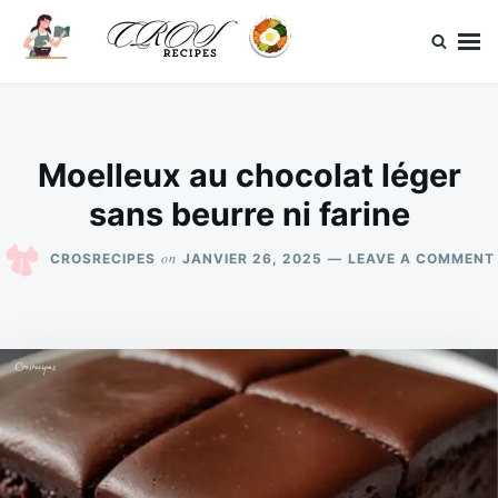
Skip
Search
to
for:
content
CrosRecipes
Des recettes simples, du bonheur en bouche.
Moelleux au chocolat léger
sans beurre ni farine
on
CROSRECIPES
JANVIER 26, 2025
LEAVE A COMMENT