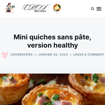
Skip
Search
to
for:
content
CrosRecipes
Des recettes simples, du bonheur en bouche.
Mini quiches sans pâte,
version healthy
on
CROSRECIPES
JANVIER 26, 2025
LEAVE A COMMENT