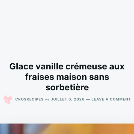
Glace vanille crémeuse aux
fraises maison sans
sorbetière
O
on
CROSRECIPES
JUILLET 6, 2026
LEAVE A COMMENT
G
V
C
A
F
M