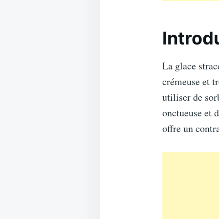
Introd
La glace strac
crémeuse et tr
utiliser de so
onctueuse et 
offre un contr