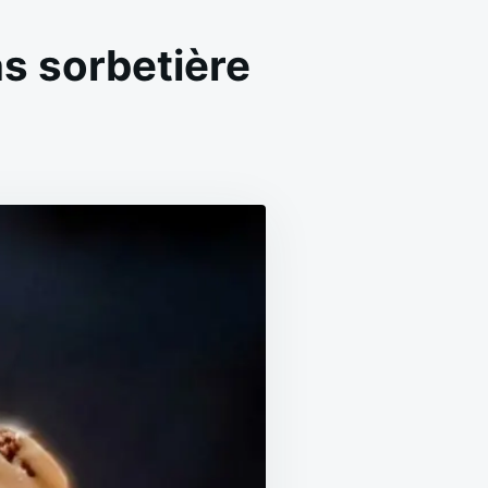
ns sorbetière
N
LACE
TRACCIATELLA
AISON
ACILE
ANS
ORBETIÈRE