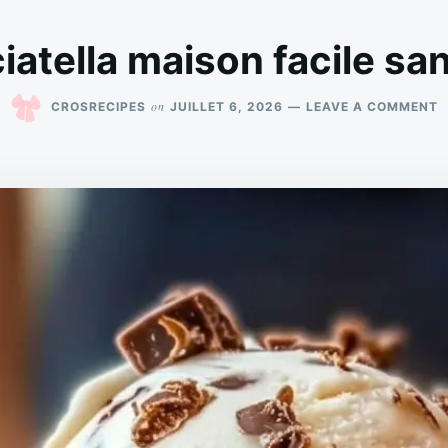
iatella maison facile sa
O
on
CROSRECIPES
JUILLET 6, 2026
LEAVE A COMMENT
G
S
M
F
S
S