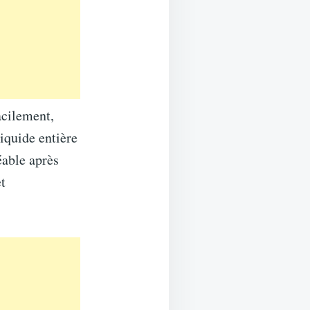
acilement,
iquide entière
éable après
t