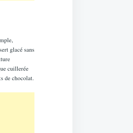
imple,
sert glacé sans
xture
ue cuillerée
ts de chocolat.