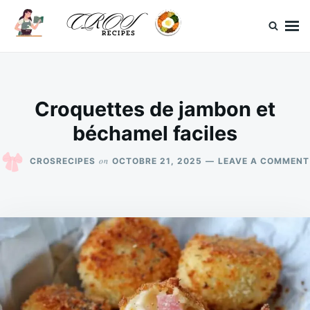
Skip
Search
to
for:
content
CrosRecipes
Des recettes simples, du bonheur en bouche.
Croquettes de jambon et
béchamel faciles
on
CROSRECIPES
OCTOBRE 21, 2025
LEAVE A COMMENT