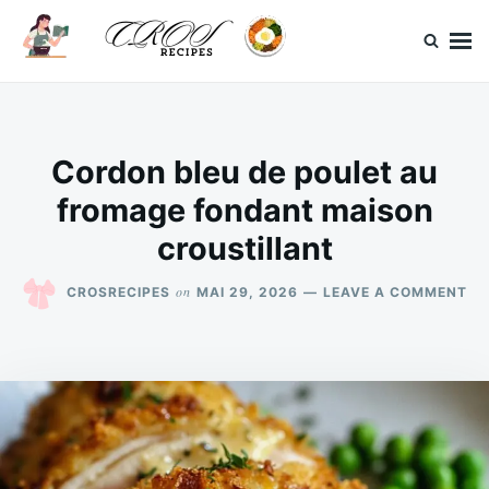
Skip
Search
to
for:
content
CrosRecipes
Des recettes simples, du bonheur en bouche.
Cordon bleu de poulet au
fromage fondant maison
croustillant
ON
on
CROSRECIPES
MAI 29, 2026
LEAVE A COMMENT
CO
BL
DE
PO
AU
FR
FO
MA
CR