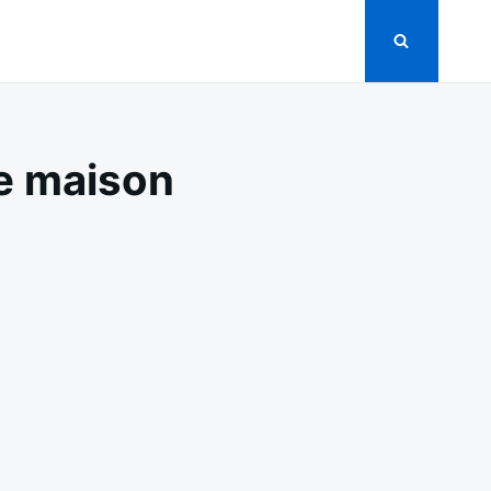
le maison
ANQUETTE
AU
ADITIONNELLE
ISON
ÉMEUSE