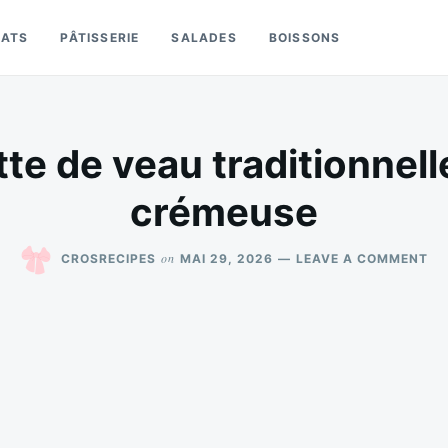
LATS
PÂTISSERIE
SALADES
BOISSONS
te de veau traditionnel
crémeuse
ON
on
CROSRECIPES
MAI 29, 2026
LEAVE A COMMENT
BL
DE
VE
TR
MA
CR