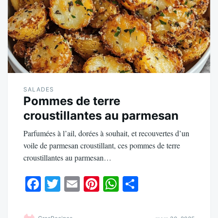
SALADES
Pommes de terre
croustillantes au parmesan
Parfumées à l’ail, dorées à souhait, et recouvertes d’un
voile de parmesan croustillant, ces pommes de terre
croustillantes au parmesan…
Fa
T
E
Pi
W
Pa
ce
wi
m
nt
ha
rt
bo
tte
ail
er
ts
ag