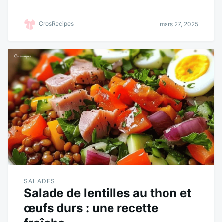
ce
wi
m
nt
ha
rt
bo
tte
ail
er
ts
ag
CrosRecipes
mars 27, 2025
ok
r
es
A
er
t
pp
SALADES
Salade de lentilles au thon et
œufs durs : une recette