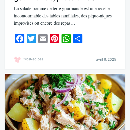
La salade pomme de terre gourmande est une recette
incontournable des tables familiales, des pique-niques
improvisés ou encore des repas…
Fa
T
E
Pi
W
Pa
ce
wi
m
nt
ha
rt
bo
tte
ail
er
ts
ag
CrosRecipes
avril 6, 2025
ok
r
es
A
er
t
pp