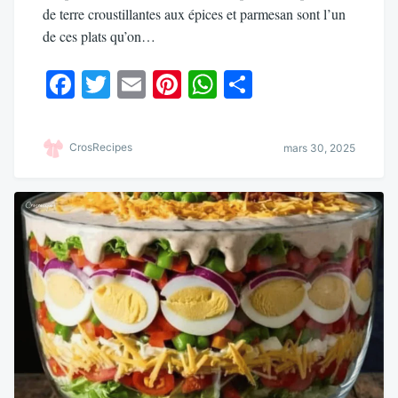
de terre croustillantes aux épices et parmesan sont l’un
de ces plats qu’on…
Fa
T
E
Pi
W
Pa
ce
wi
m
nt
ha
rt
bo
tte
ail
er
ts
ag
CrosRecipes
mars 30, 2025
ok
r
es
A
er
t
pp