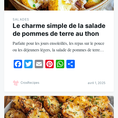
SALADES
Le charme simple de la salade
de pommes de terre au thon
Parfaite pour les jours ensoleillés, les repas sur le pouce
ou les déjeuners légers, la salade de pommes de terre…
Fa
T
E
Pi
W
Pa
ce
wi
m
nt
ha
rt
bo
tte
ail
er
ts
ag
CrosRecipes
avril 1, 2025
ok
r
es
A
er
t
pp