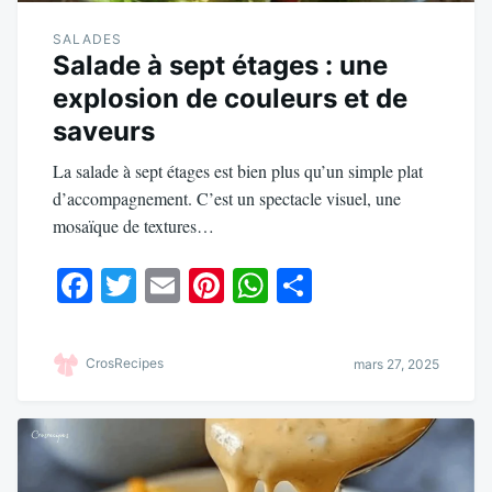
SALADES
Salade à sept étages : une
explosion de couleurs et de
saveurs
La salade à sept étages est bien plus qu’un simple plat
d’accompagnement. C’est un spectacle visuel, une
mosaïque de textures…
Fa
T
E
Pi
W
Pa
ce
wi
m
nt
ha
rt
bo
tte
ail
er
ts
ag
CrosRecipes
mars 27, 2025
ok
r
es
A
er
t
pp