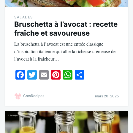
SALADES
Bruschetta à l’avocat : recette
fraîche et savoureuse
La bruschetta à l’avocat est une entrée classique
d’inspiration italienne qui allie la richesse crémeuse de
l’avocat à la fraîcheur…
Fa
T
E
Pi
W
Pa
ce
wi
m
nt
ha
rt
bo
tte
ail
er
ts
ag
CrosRecipes
mars 20, 2025
ok
r
es
A
er
t
pp