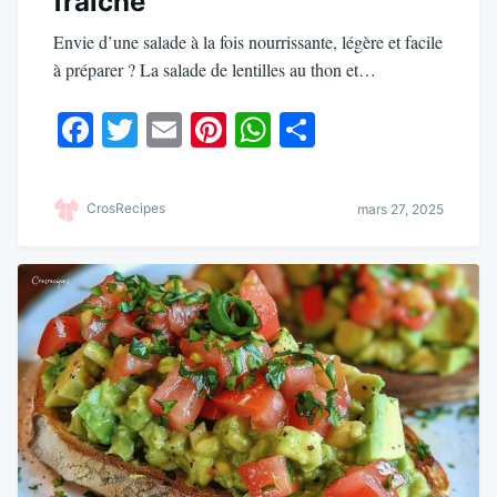
fraîche
Envie d’une salade à la fois nourrissante, légère et facile
à préparer ? La salade de lentilles au thon et…
Fa
T
E
Pi
W
Pa
ce
wi
m
nt
ha
rt
bo
tte
ail
er
ts
ag
CrosRecipes
mars 27, 2025
ok
r
es
A
er
t
pp