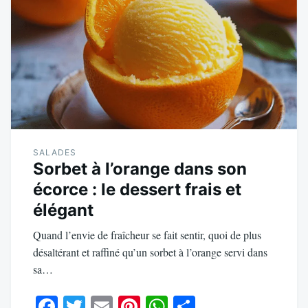
SALADES
Sorbet à l’orange dans son
écorce : le dessert frais et
élégant
Quand l’envie de fraîcheur se fait sentir, quoi de plus
désaltérant et raffiné qu’un sorbet à l’orange servi dans
sa…
Fa
T
E
Pi
W
Pa