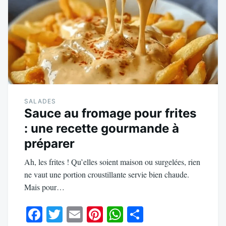
SALADES
Sauce au fromage pour frites
: une recette gourmande à
préparer
Ah, les frites ! Qu’elles soient maison ou surgelées, rien
ne vaut une portion croustillante servie bien chaude.
Mais pour…
Fa
T
E
Pi
W
Pa