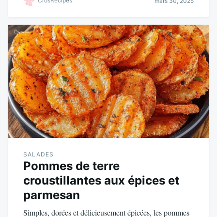
CrosRecipes
mars 30, 2025
ok
r
es
A
er
t
pp
SALADES
Pommes de terre
croustillantes aux épices et
parmesan
Simples, dorées et délicieusement épicées, les pommes