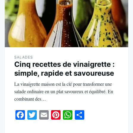
SALADES
Cinq recettes de vinaigrette :
simple, rapide et savoureuse
La vinaigrette maison est la clé pour transformer une
salade ordinaire en un plat savoureux et équilibré. En
combinant des…
Fa
T
E
Pi
W
Pa
ce
wi
m
nt
ha
rt