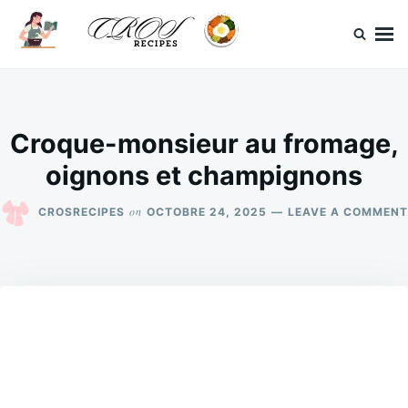
Skip
Search
to
for:
content
CrosRecipes
Des recettes simples, du bonheur en bouche.
Croque-monsieur au fromage,
oignons et champignons
on
CROSRECIPES
OCTOBRE 24, 2025
LEAVE A COMMENT