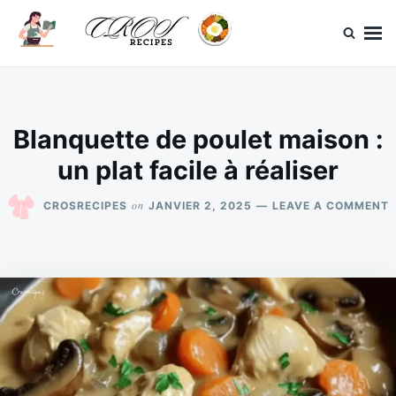
Skip
Search
to
for:
content
CrosRecipes
Des recettes simples, du bonheur en bouche.
Blanquette de poulet maison :
un plat facile à réaliser
on
CROSRECIPES
JANVIER 2, 2025
LEAVE A COMMENT
D
P
:
P
F
R