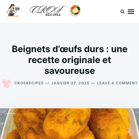
Skip
Search
to
for:
content
CrosRecipes
Des recettes simples, du bonheur en bouche.
Beignets d’œufs durs : une
recette originale et
savoureuse
on
CROSRECIPES
JANVIER 27, 2025
LEAVE A COMMENT
: